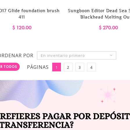
17 Glide foundation brush
Sungboon Editor Dead Sea 
411
Blackhead Melting Out
$ 120.00
$ 270.00
ORDENAR POR
En inventario primero
PÁGINAS
R TODOS
1
2
3
4