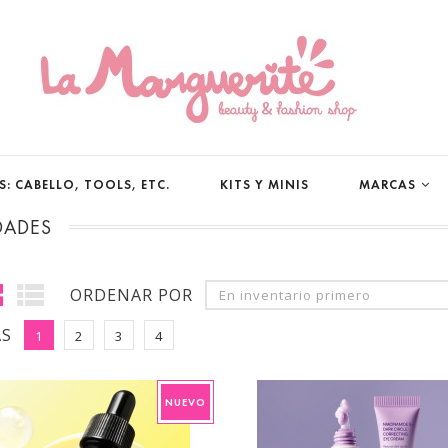
: CABELLO, TOOLS, ETC.
KITS Y MINIS
MARCAS
DADES
ORDENAR POR
En inventario primero
AS
1
2
3
4
NUEVO