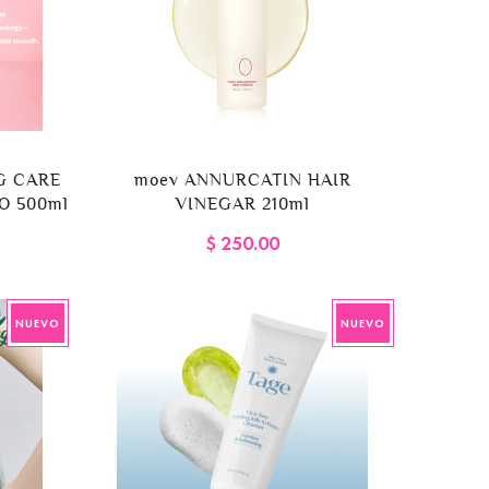
G CARE
moev ANNURCATIN HAIR
O 500ml
VINEGAR 210ml
$ 250.00
NUEVO
NUEVO