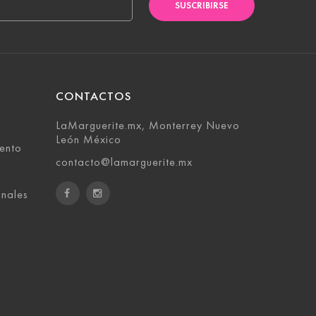
SUSCRIBIRSE
CONTACTOS
LaMarguerite.mx, Monterrey Nuevo
León México
ento
contacto@lamarguerite.mx
onales