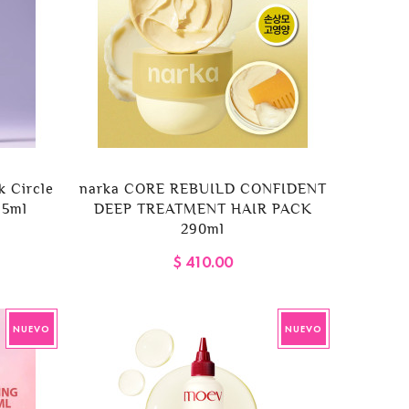
k Circle
narka CORE REBUILD CONFIDENT
15ml
DEEP TREATMENT HAIR PACK
290ml
$ 410.00
NUEVO
NUEVO