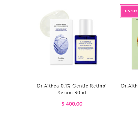
LA VENT
Centella
Dr.Althea 0.1% Gentle Retinol
Dr.Alt
sule...
Serum 30ml
$ 400.00