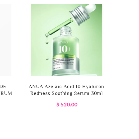
IDE
ANUA Azelaic Acid 10 Hyaluron
d'Alba W
ERUM
Redness Soothing Serum 30ml
Se
$ 520.00