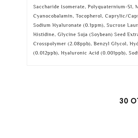
Saccharide Isomerate, Polyquaternium-51, M
Cyanocobalamin, Tocopherol, Caprylic/Capr
Sodium Hyaluronate (0.1ppm), Sucrose Lau
Histidine, Glycine Soja (Soybean) Seed Extr
Crosspolymer (2.08ppb), Benzyl Glycol, Hy
(0.012ppb), Hyaluronic Acid (0.001ppb), So
30 O