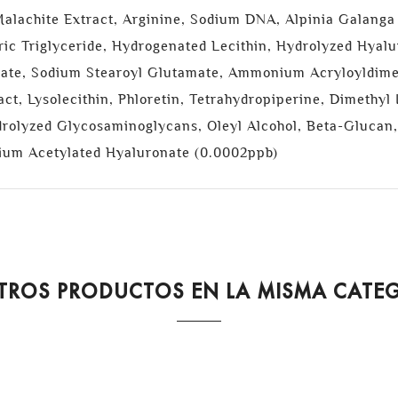
alachite Extract, Arginine, Sodium DNA, Alpinia Galanga
ic Triglyceride, Hydrogenated Lecithin, Hydrolyzed Hyal
rate, Sodium Stearoyl Glutamate, Ammonium Acryloyldimet
act, Lysolecithin, Phloretin, Tetrahydropiperine, Dimethy
drolyzed Glycosaminoglycans, Oleyl Alcohol, Beta-Gluca
dium Acetylated Hyaluronate (0.0002ppb)
TROS PRODUCTOS EN LA MISMA CATE