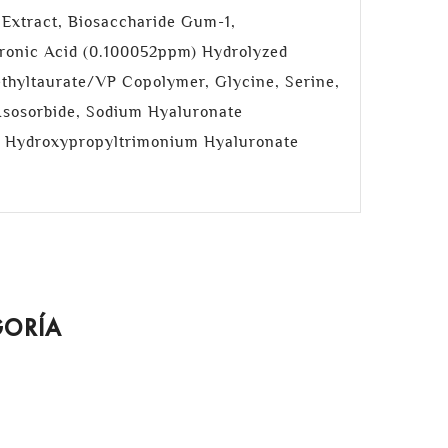
 Extract, Biosaccharide Gum-1,
uronic Acid (0.100052ppm) Hydrolyzed
hyltaurate/VP Copolymer, Glycine, Serine,
l Isosorbide, Sodium Hyaluronate
n, Hydroxypropyltrimonium Hyaluronate
GORÍA