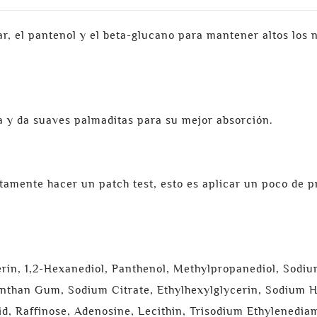
, el pantenol y el beta-glucano para mantener altos los ni
 y da suaves palmaditas para su mejor absorción.
amente hacer un patch test, esto es aplicar un poco de pr
erin, 1,2-Hexanediol, Panthenol, Methylpropanediol, Sod
anthan Gum, Sodium Citrate, Ethylhexylglycerin, Sodium 
d, Raffinose, Adenosine, Lecithin, Trisodium Ethylenedia