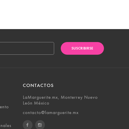
SUSCRIBIRSE
CONTACTOS
LaMarguerite.mx, Monterrey Nuevo
León México
ento
contacto@lamarguerite.mx
onales