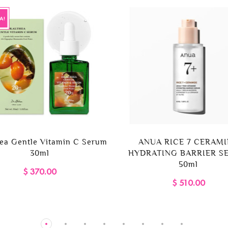
A!
hea Gentle Vitamin C Serum
ANUA RICE 7 CERAM
30ml
HYDRATING BARRIER S
50ml
$ 370.00
$ 510.00