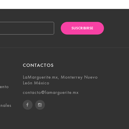
SUSCRIBIRSE
CONTACTOS
LaMarguerite.mx, Monterrey Nuevo
León México
ento
contacto@lamarguerite.mx
onales