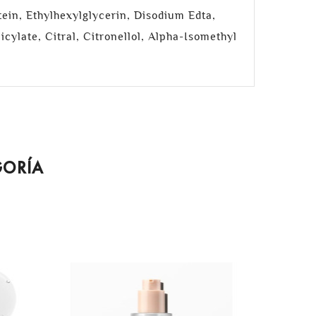
ein, Ethylhexylglycerin, Disodium Edta,
ylate, Citral, Citronellol, Alpha-Isomethyl
GORÍA