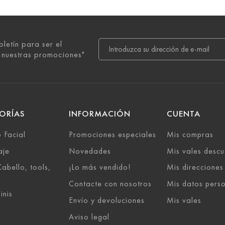
oletín para ser el
 nuestras promociones"
ORÍAS
INFORMACIÓN
CUENTA
 Facial
Promociones especiales
Mis compras
aje
Novedades
Mis vales descu
abello, tools,
¡Lo más vendido!
Mis direcciones
Contacte con nosotros
Mis datos pers
inis
Envío y devoluciones
Mis vales
Aviso legal