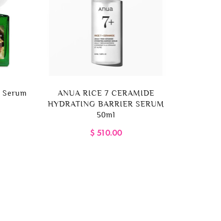
C Serum
ANUA RICE 7 CERAMIDE
House 
HYDRATING BARRIER SERUM
Blush
50ml
$ 510.00