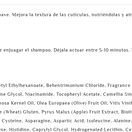
ve. Mejora la textura de las cutículas, nutriéndolas y at
 de enjuagar el shampoo. Déjala actuar entre 5-10 minuto
etyl Ethylhexanoate, Behentrimonium Chloride, Fragrance 
ne Glycol, Niacinamide, Tocopheryl Acetate, Camellia Sin
osa Kernel Oil, Olea Europaea (Olive) Fruit Oil, Vitis Vin
re (Wheat) Gluten, Pyrus Malus (Apple) Fruit Extract, Biot
 Cysteine, Asparagine, Aspartic Acid, Isoleucine, Alanine,
ine, Histidine, Caprylyl Glycol, Hydrogenated Lecithin, C